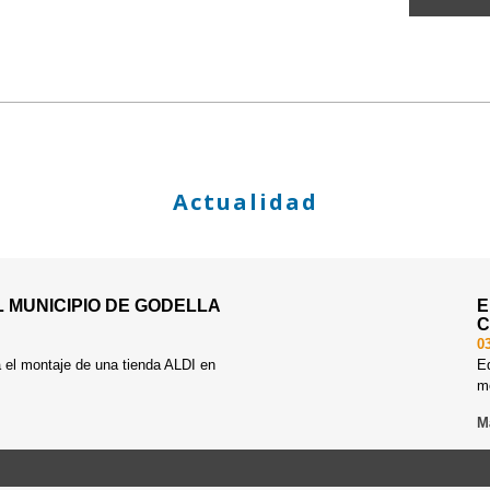
Actualidad
L MUNICIPIO DE GODELLA
E
C
0
l montaje de una tienda ALDI en
Ed
me
M