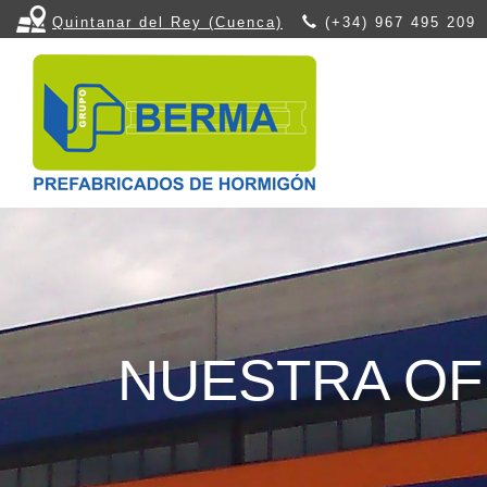
Quintanar del Rey (Cuenca)
(+34) 967 495 209
CALIDAD, 
TECNOLO